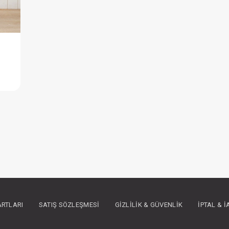
Ellbise...Boncuklu Naturel Kız Bebe Yakalı
IN ÜYE OLUNUZ
ARTLARI
SATIŞ SÖZLEŞMESI
GIZLILIK & GÜVENLIK
İPTAL & 