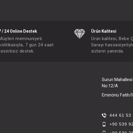
7 / 24 Online Destek
Ürün Kalitesi
Müşteri memnuniyeti
Ürün kalitesi, Bebe 
politikasıyla, 7 gün 24 saat
Sarayı hassasiyetiyl
kesintisiz destek.
sizlerin yanında.
Sururi Mahalles
No:12/A
Eminönü Fatih
444 61 53
+90 539 9