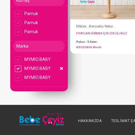
Kumaş
Pamuk
Pamuk
Pamuk
Marka
MYMİO BABY
MYMİO BABY
FIYATLARI GÖRMEK IÇ
MYMİO BABY
Paket : 5
Adet :
6/9/12/18/24 Month
HAKKIMIZDA
TESLIMAT Ş