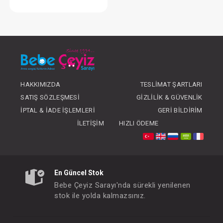
Badi ... Lion Park
FIYATLARI GÖRMEK IÇIN ÜYE
OLUNUZ
HAKKIMIZDA
TESLIMAT ŞARTLARI
SATIŞ SÖZLEŞMESI
GIZLILIK & GÜVENLIK
İPTAL & İADE İŞLEMLERI
GERI BILDIRIM
İLETIŞIM
HIZLI ÖDEME
En Güncel Stok
Bebe Çeyiz Sarayı'nda sürekli yenilenen
stok ile yolda kalmazsınız.