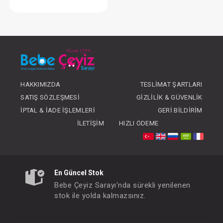
Babyjem Güvenli Yan Yatış Yastığı
FIYATLARI GÖRMEK IÇIN ÜYE
OLUNUZ
HAKKIMIZDA
TESLIMAT ŞARTLARI
SATIŞ SÖZLEŞMESI
GIZLILIK & GÜVENLIK
İPTAL & İADE İŞLEMLERI
GERI BILDIRIM
İLETIŞIM
HIZLI ÖDEME
En Güncel Stok
Bebe Çeyiz Sarayı'nda sürekli yenilenen
stok ile yolda kalmazsınız.