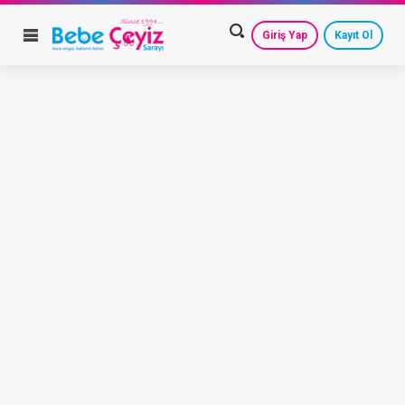
Giriş Yap
Kayıt Ol
HESAP AYARLARIM
GEÇMİŞ SİPARİŞLERİM
GÜVENLİ ÇIKIŞ