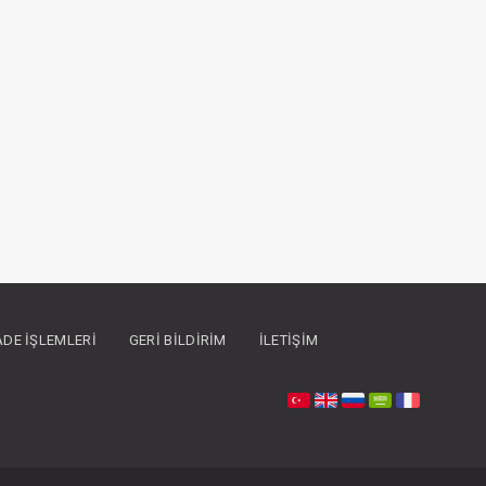
İADE İŞLEMLERI
GERI BILDIRIM
İLETIŞIM