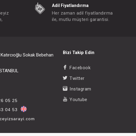
Adil Fiyatlandırma
Çeyiz
Her zaman adil fiyatlandırma
e,
ile, mutlu müşteri garantisi.
Bizi Takip Edin
i Katırcıoğlu Sokak Bebehan
Facebook
/İSTANBUL
Twitter
Instagram
Youtube
26 05 25
33 04 53
eyizsarayi.com