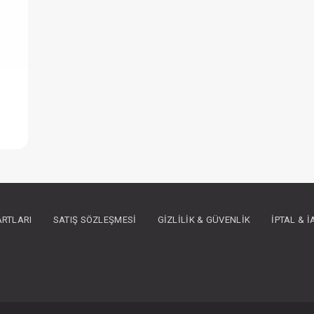
Sevi Bebe Mama Sandalyesi Minderi
IN ÜYE OLUNUZ
ARTLARI
SATIŞ SÖZLEŞMESI
GIZLILIK & GÜVENLIK
İPTAL & 