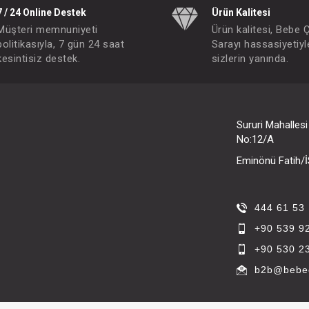
7 / 24 Online Destek
Ürün Kalitesi
Müşteri memnuniyeti
Ürün kalitesi, Bebe 
politikasıyla, 7 gün 24 saat
Sarayı hassasiyetiyl
kesintisiz destek.
sizlerin yanında.
Sururi Mahalles
No:12/A
Eminönü Fatih
444 61 53
+90 539 9
+90 530 2
b2b@bebec