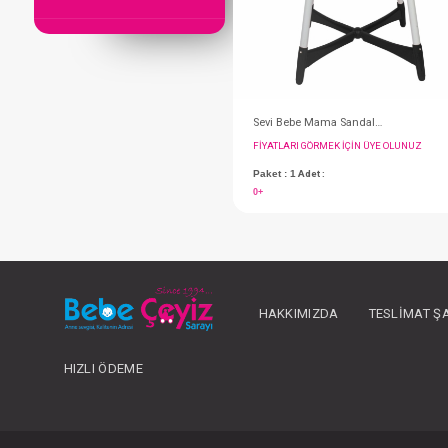
FIYATLARI GÖRMEK IÇ
HAKKIMIZDA
TESLIMAT Ş
Paket : 1
Adet :
0+
HIZLI ÖDEME