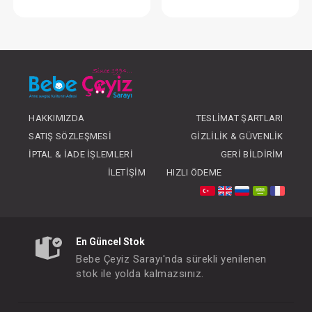
Safe Line Araba... Golf Travel Puset ( Gold - Kahve )
Araba... Yatarlı Bas
FIYATLARI GÖRMEK IÇIN ÜYE
FIYATLARI GÖRMEK
OLUNUZ
OLUNUZ
HAKKIMIZDA
TESLIMAT ŞARTLARI
SATIŞ SÖZLEŞMESI
GIZLILIK & GÜVENLIK
İPTAL & İADE İŞLEMLERI
GERI BILDIRIM
İLETIŞIM
HIZLI ÖDEME
En Güncel Stok
Bebe Çeyiz Sarayı'nda sürekli yenilenen
stok ile yolda kalmazsınız.