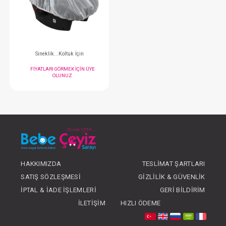
FIYATLARI GÖRMEK IÇIN ÜYE
FIYATLARI GÖRMEK
OLUNUZ
OLUNUZ
#012.220
- 10 %
HAKKIMIZDA
TESLIMAT ŞARTLARI
SATIŞ SÖZLEŞMESI
GIZLILIK & GÜVENLIK
Sineklik...Koltuk İçin
İPTAL & İADE İŞLEMLERI
GERI BILDIRIM
FIYATLARI GÖRMEK IÇIN ÜYE
İLETIŞIM
HIZLI ÖDEME
OLUNUZ