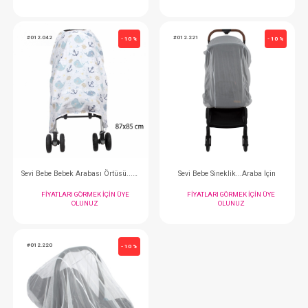
Sevi Bebe Puset ve Oto Koltuğu Minderi...Klimalı
FIYATLARI GÖRMEK IÇIN ÜYE
FIYATLARI GÖRMEK
OLUNUZ
OLUNUZ
#012.042
#012.221
- 10 %
Sevi Bebe Bebek Arabası Örtüsü...Müslin
Sevi Bebe Sineklik...