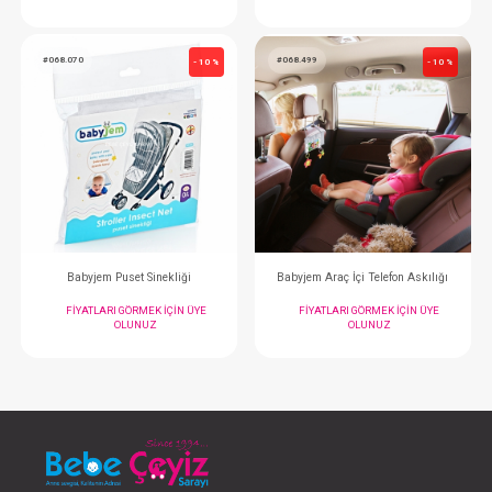
Bebek Arabası Yağmurluğu...Reflektörlü
FIYATLARI GÖRMEK IÇIN ÜYE
FIYATLARI GÖRMEK
OLUNUZ
OLUNUZ
#068.070
#068.499
- 10 %
Babyjem Puset Sinekliği
Babyjem Araç İçi Telef