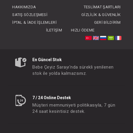
FIYATLARI GÖRMEK IÇIN ÜYE
FIYATLARI GÖRMEK
HAKKIMIZDA
TESLIMAT ŞARTLARI
OLUNUZ
OLUNUZ
SATIŞ SÖZLEŞMESI
GIZLILIK & GÜVENLIK
İPTAL & İADE İŞLEMLERI
GERI BILDIRIM
İLETIŞIM
HIZLI ÖDEME
En Güncel Stok
Bebe Çeyiz Sarayı'nda sürekli yenilenen
stok ile yolda kalmazsınız.
7 / 24 Online Destek
Müşteri memnuniyeti politikasıyla, 7 gün
24 saat kesintisiz destek.