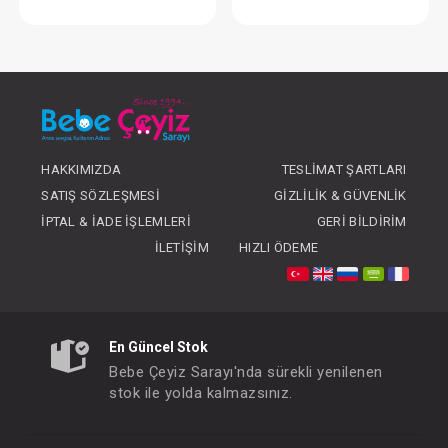
Oyun Parkı...Denver PR Yatak Hediyeli - Dark Gri
Yatak...Comfort Süng
FIYATLARI GÖRMEK IÇIN ÜYE
FIYATLARI GÖRMEK
OLUNUZ
OLUNUZ
HAKKIMIZDA
TESLIMAT ŞARTLARI
SATIŞ SÖZLEŞMESI
GIZLILIK & GÜVENLIK
İPTAL & İADE İŞLEMLERI
GERI BILDIRIM
İLETIŞIM
HIZLI ÖDEME
En Güncel Stok
Bebe Çeyiz Sarayı'nda sürekli yenilenen
stok ile yolda kalmazsınız.