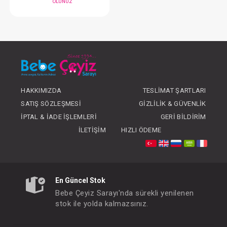
#068.149
- 10 %
HAKKIMIZDA
TESLIMAT ŞARTLARI
SATIŞ SÖZLEŞMESI
GIZLILIK & GÜVENLIK
İPTAL & İADE İŞLEMLERI
GERI BILDIRIM
İLETIŞIM
HIZLI ÖDEME
Babyjem Ana Kucağı Yağmurluğu
FIYATLARI GÖRMEK IÇIN ÜYE
OLUNUZ
En Güncel Stok
Bebe Çeyiz Sarayı'nda sürekli yenilenen
stok ile yolda kalmazsınız.