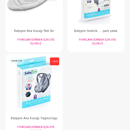
FIYATLARI GÖRMEK IÇIN ÜYE
FIYATLARI GÖRMEK
OLUNUZ
OLUNUZ
#068.639
#068.328
- 10 %
Babyjem Ana Kucağı Pedi Air
Babyjem Sineklik.....
FIYATLARI GÖRMEK IÇIN ÜYE
FIYATLARI GÖRMEK
OLUNUZ
OLUNUZ