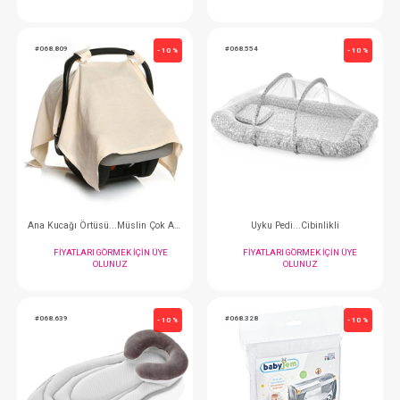
Yatak... Tummy İlk Yatağım
Ana Kucağı Örtüsü...
FIYATLARI GÖRMEK IÇIN ÜYE
FIYATLARI GÖRMEK
OLUNUZ
OLUNUZ
#068.809
#068.554
- 10 %
Ana Kucağı Örtüsü...Müslin Çok Amaçlı
Uyku Pedi...Cibin