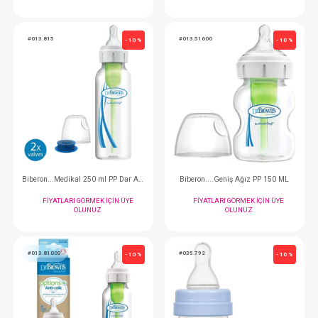
Biberon...Geniş Ağız Options+PP 270ml - Mavi
Biberon....Cam Dar A
FIYATLARI GÖRMEK IÇIN ÜYE
FIYATLARI GÖRMEK
OLUNUZ
OLUNUZ
#013.815
#013.51600
- 10 %
Biberon...Medikal 250 ml PP Dar Ağız
Biberon....Geniş Ağız