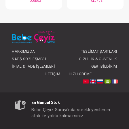
#013.81005
#013.41005
- 10 %
HAKKIMIZDA
TESLIMAT ŞARTLARI
SATIŞ SÖZLEŞMESI
GIZLILIK & GÜVENLIK
İPTAL & İADE İŞLEMLERI
GERI BILDIRIM
İLETIŞIM
HIZLI ÖDEME
Dr.Brown's Options Standart Biberon 250 ml
FIYATLARI GÖRMEK IÇIN ÜYE
FIYATLARI GÖRMEK
OLUNUZ
OLUNUZ
En Güncel Stok
Bebe Çeyiz Sarayı'nda sürekli yenilenen
stok ile yolda kalmazsınız.