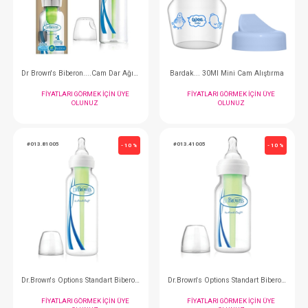
FIYATLARI GÖRMEK IÇIN ÜYE
FIYATLARI GÖRMEK
OLUNUZ
OLUNUZ
#013.81003
#035.792
- 10 %
Dr Brown's Biberon....Cam Dar Ağız 250 ML
Bardak... 30Ml Mini Ca
FIYATLARI GÖRMEK IÇIN ÜYE
FIYATLARI GÖRMEK
OLUNUZ
OLUNUZ