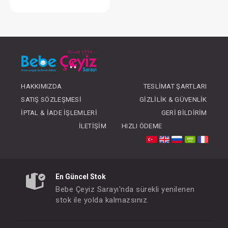
Oto Koltuğu...Topline Pro ( Siyah )
FIYATLARI GÖRMEK IÇIN ÜYE
OLUNUZ
HAKKIMIZDA
TESLIMAT ŞARTLARI
SATIŞ SÖZLEŞMESI
GIZLILIK & GÜVENLIK
İPTAL & İADE İŞLEMLERI
GERI BILDIRIM
İLETIŞIM
HIZLI ÖDEME
En Güncel Stok
Bebe Çeyiz Sarayı'nda sürekli yenilenen
stok ile yolda kalmazsınız.