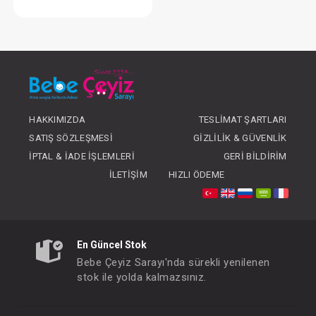
Oto Koltuğu ...Korry Essential Syah
FIYATLARI GÖRMEK IÇIN ÜYE
OLUNUZ
HAKKIMIZDA
TESLIMAT ŞARTLARI
SATIŞ SÖZLEŞMESI
GIZLILIK & GÜVENLIK
İPTAL & İADE İŞLEMLERI
GERI BILDIRIM
İLETIŞIM
HIZLI ÖDEME
En Güncel Stok
Bebe Çeyiz Sarayı'nda sürekli yenilenen
stok ile yolda kalmazsınız.