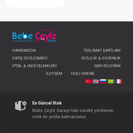
Oto Koltuğu ...Korry Essential Syah
FIYATLARI GÖRMEK IÇIN ÜYE
OLUNUZ
HAKKIMIZDA
TESLIMAT ŞARTLARI
SATIŞ SÖZLEŞMESI
GIZLILIK & GÜVENLIK
İPTAL & İADE İŞLEMLERI
GERI BILDIRIM
İLETIŞIM
HIZLI ÖDEME
En Güncel Stok
Bebe Çeyiz Sarayı'nda sürekli yenilenen
stok ile yolda kalmazsınız.