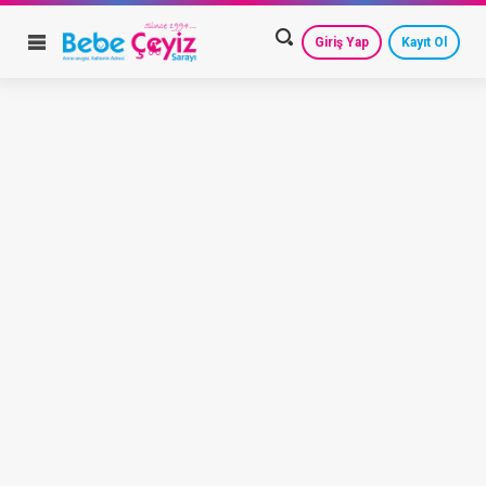
Giriş Yap
Kayıt Ol
HESAP AYARLARIM
GEÇMİŞ SİPARİŞLERİM
GÜVENLİ ÇIKIŞ