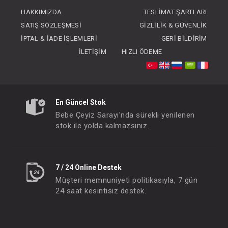
FIYATLARI GÖRMEK IÇIN ÜYE
HAKKIMIZDA
TESLIMAT ŞARTLARI
OLUNUZ
SATIŞ SÖZLEŞMESI
GIZLILIK & GÜVENLIK
İPTAL & İADE İŞLEMLERI
GERI BILDIRIM
İLETIŞIM
HIZLI ÖDEME
En Güncel Stok
Bebe Çeyiz Sarayı'nda sürekli yenilenen
stok ile yolda kalmazsınız.
7 / 24 Online Destek
Müşteri memnuniyeti politikasıyla, 7 gün
24 saat kesintisiz destek.