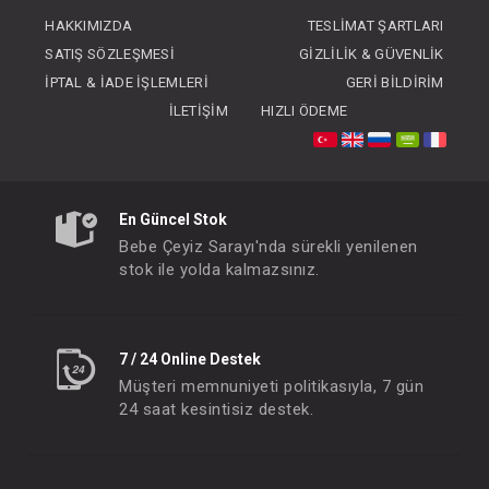
FIYATLARI GÖRMEK IÇIN ÜYE
FIYATLARI GÖRMEK
HAKKIMIZDA
TESLIMAT ŞARTLARI
OLUNUZ
OLUNUZ
SATIŞ SÖZLEŞMESI
GIZLILIK & GÜVENLIK
İPTAL & İADE İŞLEMLERI
GERI BILDIRIM
İLETIŞIM
HIZLI ÖDEME
En Güncel Stok
Bebe Çeyiz Sarayı'nda sürekli yenilenen
stok ile yolda kalmazsınız.
7 / 24 Online Destek
Müşteri memnuniyeti politikasıyla, 7 gün
24 saat kesintisiz destek.