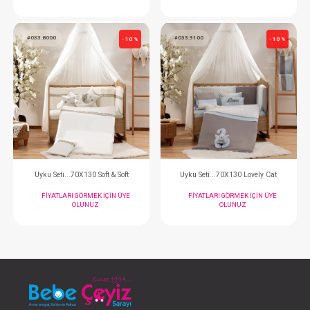
Uyku Seti...70X130 Baby Bear
Uyku Seti...70X13
FIYATLARI GÖRMEK IÇIN ÜYE
FIYATLARI GÖRMEK
OLUNUZ
OLUNUZ
#033.8000
#033.9100
- 10 %
Uyku Seti...70X130 Soft & Soft
Uyku Seti...70X130 L