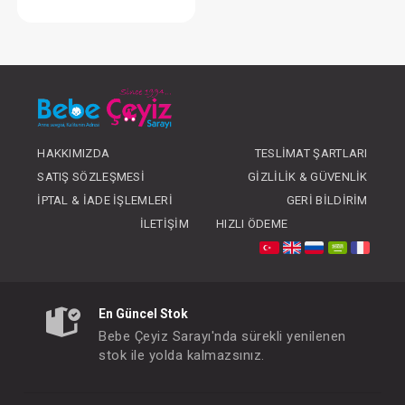
Takım...Freedom Elbise Bolero
FIYATLARI GÖRMEK IÇIN ÜYE
OLUNUZ
HAKKIMIZDA
TESLIMAT ŞARTLARI
SATIŞ SÖZLEŞMESI
GIZLILIK & GÜVENLIK
İPTAL & İADE İŞLEMLERI
GERI BILDIRIM
İLETIŞIM
HIZLI ÖDEME
En Güncel Stok
Bebe Çeyiz Sarayı'nda sürekli yenilenen
stok ile yolda kalmazsınız.