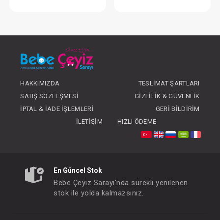
Takım...2 li Monster Party
Takım...Romantic 
FIYATLARI GÖRMEK IÇIN ÜYE
FIYATLARI GÖRMEK
OLUNUZ
OLUNUZ
HAKKIMIZDA
TESLIMAT ŞARTLARI
SATIŞ SÖZLEŞMESI
GIZLILIK & GÜVENLIK
İPTAL & İADE İŞLEMLERI
GERI BILDIRIM
İLETIŞIM
HIZLI ÖDEME
En Güncel Stok
Bebe Çeyiz Sarayı'nda sürekli yenilenen
stok ile yolda kalmazsınız.