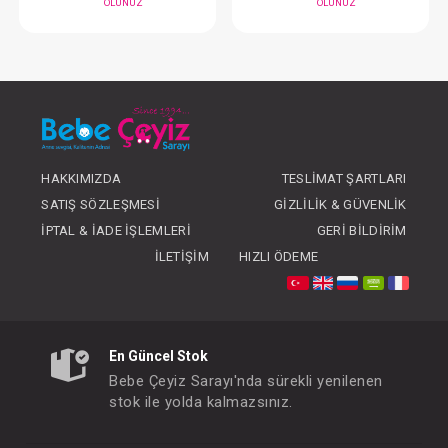
#204.2305.2
#204.4158.10
- 10 %
HAKKIMIZDA
TESLIMAT ŞARTLARI
SATIŞ SÖZLEŞMESI
GIZLILIK & GÜVENLIK
İPTAL & İADE İŞLEMLERI
GERI BILDIRIM
İLETIŞIM
HIZLI ÖDEME
Takım ... 3lü Badili Kaşkorse Pembe
Takım ... I Love My 
FIYATLARI GÖRMEK IÇIN ÜYE
FIYATLARI GÖRMEK
OLUNUZ
OLUNUZ
En Güncel Stok
Bebe Çeyiz Sarayı'nda sürekli yenilenen
stok ile yolda kalmazsınız.