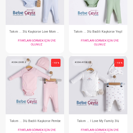
FIYATLARI GÖRMEK IÇIN ÜYE
FIYATLARI GÖRMEK
OLUNUZ
OLUNUZ
#204.2481.1
#204.2305.13
- 10 %
Takım ... 3lü Kaşkorse Love Mom Dad
Takım ... 3lü Badili Ka
FIYATLARI GÖRMEK IÇIN ÜYE
FIYATLARI GÖRMEK
OLUNUZ
OLUNUZ