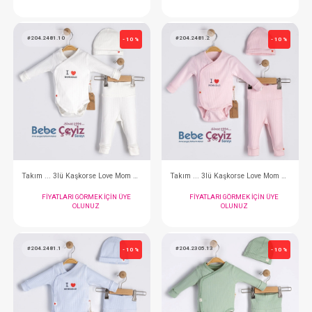
Takım ... 2li Spring Time
FIYATLARI GÖRMEK IÇIN ÜYE
FIYATLARI GÖRMEK
OLUNUZ
OLUNUZ
#204.2481.10
#204.2481.2
- 10 %
Takım ... 3lü Kaşkorse Love Mom Dad Ekru