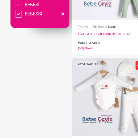
BEBESİ
BEBESSİ
FIYATLARI GÖRMEK IÇ
Paket : 2
Adet :
(0-3) Month
#204.2481.10