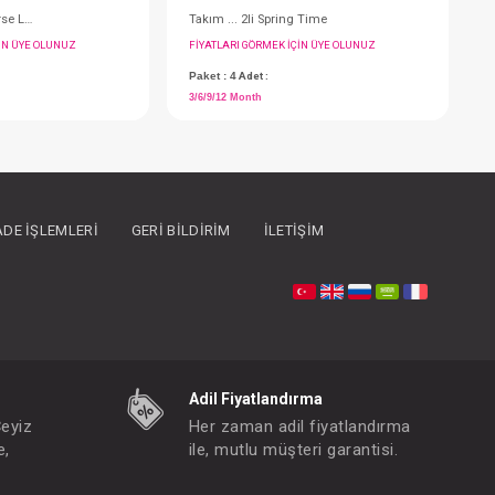
İADE İŞLEMLERI
GERI BILDIRIM
İLETIŞIM
Takım ... 3lü Kaşkorse Love Mom Dad
T
FIYATLARI GÖRMEK IÇIN ÜYE OLUNUZ
F
Paket : 2
Adet :
P
(0-3) Month
3
Adil Fiyatlandırma
Çeyiz
Her zaman adil fiyatlandırma
e,
ile, mutlu müşteri garantisi.