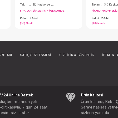
ARTLARI
SATIŞ SÖZLEŞMESI
GIZLILIK & GÜVENLIK
İPTAL & 
Takım ... 3lü Kaşkorse Love Mom Dad Ekru
Takım ... 3lü Kaşkorse Love Mom Dad Pembe
IN ÜYE OLUNUZ
FIYATLARI GÖRMEK IÇIN ÜYE OLUNUZ
Paket : 2
Adet :
(0-3) Month
7 / 24 Online Destek
Ürün Kalitesi
Müşteri memnuniyeti
Ürün kalitesi, Bebe 
politikasıyla, 7 gün 24 saat
Sarayı hassasiyetiyl
kesintisiz destek.
sizlerin yanında.