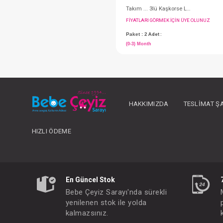
HAKKIMIZDA
TESLIMAT Ş
HIZLI ÖDEME
FIYATLARI GÖRMEK IÇ
Paket : 2
Adet :
(0-3) Month
En Güncel Stok
Bebe Çeyiz Sarayı'nda sürekli
yenilenen stok ile yolda
kalmazsınız.