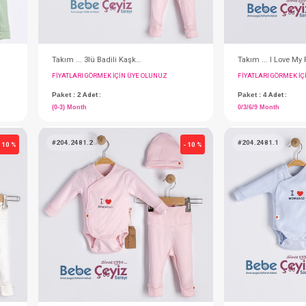
Takım ... 3lü Badili Kaşkorse Yeşil
Takım ... 3lü Badili Kaşkorse Pembe
IN ÜYE OLUNUZ
FIYATLARI GÖRMEK IÇIN ÜYE OLUNUZ
Paket : 2
Adet :
(0-3) Month
#204.2481.2
- 10 %