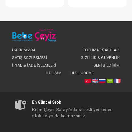
Takım ... 2li Spring Time
FIYATLARI GÖRMEK IÇIN ÜYE
FIYATLARI GÖRMEK
OLUNUZ
OLUNUZ
HAKKIMIZDA
TESLIMAT ŞARTLARI
SATIŞ SÖZLEŞMESI
GIZLILIK & GÜVENLIK
İPTAL & İADE İŞLEMLERI
GERI BILDIRIM
İLETIŞIM
HIZLI ÖDEME
En Güncel Stok
Bebe Çeyiz Sarayı'nda sürekli yenilenen
stok ile yolda kalmazsınız.