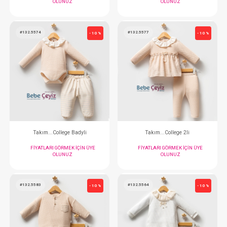
#132.5642
#132.5633
- 10 %
Takım...Magic Forest 2li
Takım...Little Hon
FIYATLARI GÖRMEK IÇIN ÜYE
FIYATLARI GÖRMEK
OLUNUZ
OLUNUZ
#132.5574
#132.5577
- 10 %