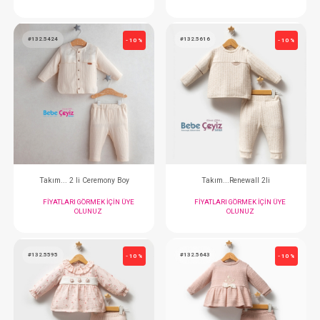
Takım...2 li Monster Party
Takım...Romantic 
FIYATLARI GÖRMEK IÇIN ÜYE
FIYATLARI GÖRMEK
OLUNUZ
OLUNUZ
#132.5424
#132.5616
- 10 %
Takım... 2 li Ceremony Boy
Takım...Renewal