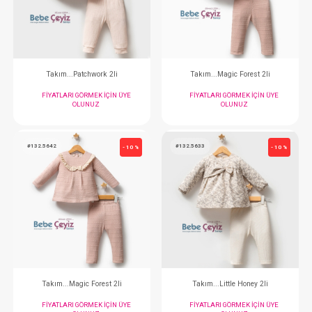
FIYATLARI GÖRMEK IÇIN ÜYE
FIYATLARI GÖRMEK
OLUNUZ
OLUNUZ
#132.5595
#132.5643
- 10 %
Takım...Patchwork 2li
Takım...Magic For
FIYATLARI GÖRMEK IÇIN ÜYE
FIYATLARI GÖRMEK
OLUNUZ
OLUNUZ