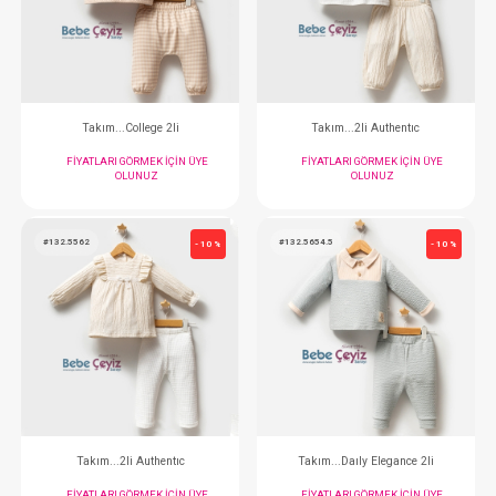
Takım...College Badyli
Takım...College
FIYATLARI GÖRMEK IÇIN ÜYE
FIYATLARI GÖRMEK
OLUNUZ
OLUNUZ
#132.5583
#132.5564
- 10 %