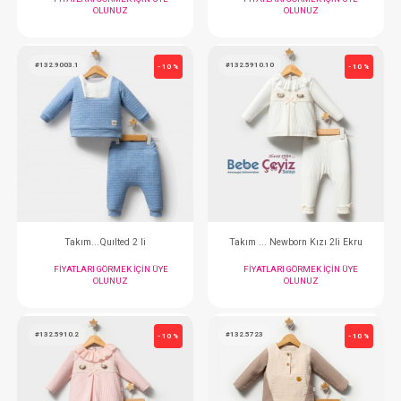
Takım...College 2li
Takım...2li Auth
FIYATLARI GÖRMEK IÇIN ÜYE
FIYATLARI GÖRMEK
OLUNUZ
OLUNUZ
#132.5562
#132.5654.5
- 10 %