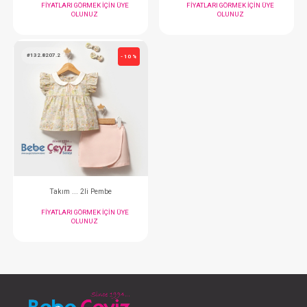
Takım...Quılted 2 li
Takım ... Newborn Kız
FIYATLARI GÖRMEK IÇIN ÜYE
FIYATLARI GÖRMEK
OLUNUZ
OLUNUZ
#132.5910.2
#132.5723
- 10 %
Takım ... Newborn Kızı 2li Pembe
Takım...Slow Time Be
FIYATLARI GÖRMEK IÇIN ÜYE
FIYATLARI GÖRMEK
OLUNUZ
OLUNUZ