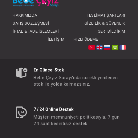
HAKKIMIZDA
TESLIMAT ŞARTLARI
#132.5902.1
#132.5902.13
- 10 %
SATIŞ SÖZLEŞMESI
GIZLILIK & GÜVENLIK
İPTAL & İADE İŞLEMLERI
GERI BILDIRIM
İLETIŞIM
HIZLI ÖDEME
En Güncel Stok
Bebe Çeyiz Sarayı'nda sürekli yenilenen
stok ile yolda kalmazsınız.
Takım ... Newborn Erkek 2li Mavi
Takım ... Newborn Erke
FIYATLARI GÖRMEK IÇIN ÜYE
FIYATLARI GÖRMEK
7 / 24 Online Destek
OLUNUZ
OLUNUZ
Müşteri memnuniyeti politikasıyla, 7 gün
24 saat kesintisiz destek.
#132.8207.2
- 10 %