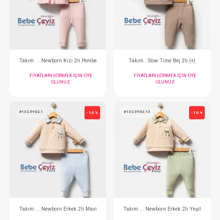
Takım...2li Authentıc
Takım...Daıly Eleg
FIYATLARI GÖRMEK IÇIN ÜYE
FIYATLARI GÖRMEK
OLUNUZ
OLUNUZ
#132.9003.1
#132.5910.10
- 10 %