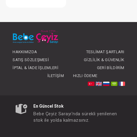
Takım...3'Lü
FIYATLARI GÖRMEK IÇIN ÜYE
OLUNUZ
HAKKIMIZDA
TESLIMAT ŞARTLARI
SATIŞ SÖZLEŞMESI
GIZLILIK & GÜVENLIK
İPTAL & İADE İŞLEMLERI
GERI BILDIRIM
İLETIŞIM
HIZLI ÖDEME
En Güncel Stok
Bebe Çeyiz Sarayı'nda sürekli yenilenen
stok ile yolda kalmazsınız.