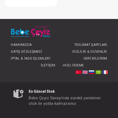
Takım...2 li Monster Party
FIYATLARI GÖRMEK IÇIN ÜYE
OLUNUZ
HAKKIMIZDA
TESLIMAT ŞARTLARI
SATIŞ SÖZLEŞMESI
GIZLILIK & GÜVENLIK
İPTAL & İADE İŞLEMLERI
GERI BILDIRIM
İLETIŞIM
HIZLI ÖDEME
En Güncel Stok
Bebe Çeyiz Sarayı'nda sürekli yenilenen
stok ile yolda kalmazsınız.