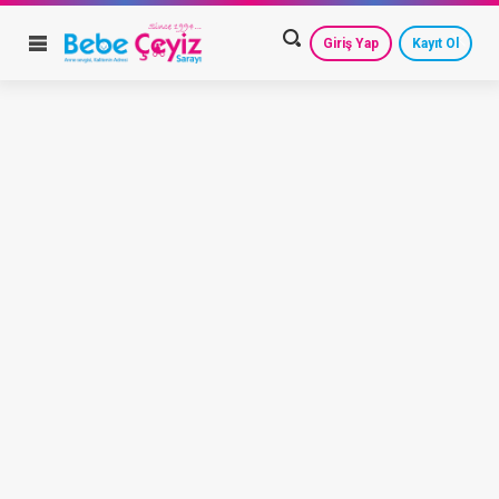
Giriş Yap
Kayıt Ol
HESAP AYARLARIM
GEÇMİŞ SİPARİŞLERİM
GÜVENLİ ÇIKIŞ