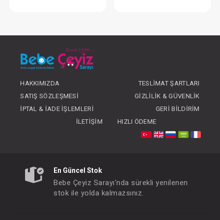
Takım...2'li
Takım ... 2li P
FIYATLARI GÖRMEK IÇIN ÜYE
FIYATLARI GÖRMEK
OLUNUZ
OLUNUZ
HAKKIMIZDA
TESLIMAT ŞARTLARI
SATIŞ SÖZLEŞMESI
GIZLILIK & GÜVENLIK
İPTAL & İADE İŞLEMLERI
GERI BILDIRIM
İLETIŞIM
HIZLI ÖDEME
En Güncel Stok
Bebe Çeyiz Sarayı'nda sürekli yenilenen
stok ile yolda kalmazsınız.