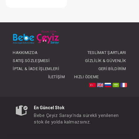
Takım...3'Lü
FIYATLARI GÖRMEK IÇIN ÜYE
OLUNUZ
HAKKIMIZDA
TESLIMAT ŞARTLARI
SATIŞ SÖZLEŞMESI
GIZLILIK & GÜVENLIK
İPTAL & İADE İŞLEMLERI
GERI BILDIRIM
İLETIŞIM
HIZLI ÖDEME
En Güncel Stok
Bebe Çeyiz Sarayı'nda sürekli yenilenen
stok ile yolda kalmazsınız.