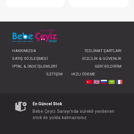
Takım...2'li
Takım...2'li
FIYATLARI GÖRMEK IÇIN ÜYE
FIYATLARI GÖRMEK
OLUNUZ
OLUNUZ
HAKKIMIZDA
TESLIMAT ŞARTLARI
SATIŞ SÖZLEŞMESI
GIZLILIK & GÜVENLIK
İPTAL & İADE İŞLEMLERI
GERI BILDIRIM
İLETIŞIM
HIZLI ÖDEME
En Güncel Stok
Bebe Çeyiz Sarayı'nda sürekli yenilenen
stok ile yolda kalmazsınız.