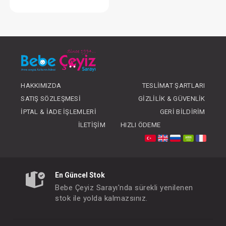
Takım...3'Lü
FIYATLARI GÖRMEK IÇIN ÜYE
OLUNUZ
HAKKIMIZDA
TESLIMAT ŞARTLARI
SATIŞ SÖZLEŞMESI
GIZLILIK & GÜVENLIK
İPTAL & İADE İŞLEMLERI
GERI BILDIRIM
İLETIŞIM
HIZLI ÖDEME
En Güncel Stok
Bebe Çeyiz Sarayı'nda sürekli yenilenen
stok ile yolda kalmazsınız.