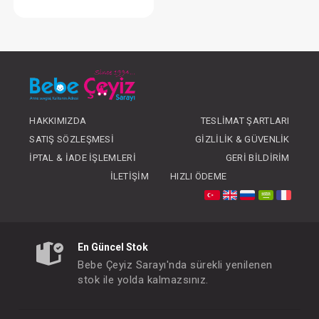
Takım...3'Lü
FIYATLARI GÖRMEK IÇIN ÜYE
OLUNUZ
HAKKIMIZDA
TESLIMAT ŞARTLARI
SATIŞ SÖZLEŞMESI
GIZLILIK & GÜVENLIK
İPTAL & İADE İŞLEMLERI
GERI BILDIRIM
İLETIŞIM
HIZLI ÖDEME
En Güncel Stok
Bebe Çeyiz Sarayı'nda sürekli yenilenen
stok ile yolda kalmazsınız.