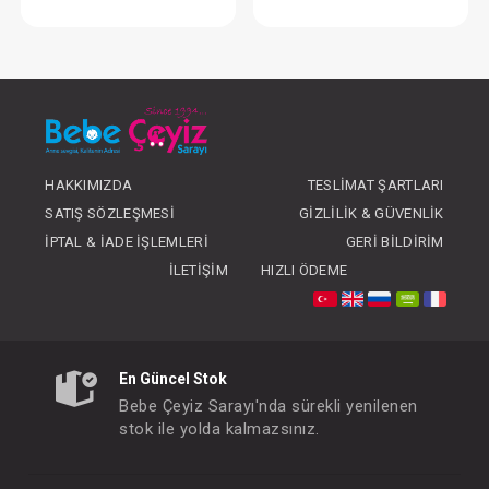
Takım...2'li
Takım ... 2li P
FIYATLARI GÖRMEK IÇIN ÜYE
FIYATLARI GÖRMEK
OLUNUZ
OLUNUZ
HAKKIMIZDA
TESLIMAT ŞARTLARI
SATIŞ SÖZLEŞMESI
GIZLILIK & GÜVENLIK
İPTAL & İADE İŞLEMLERI
GERI BILDIRIM
İLETIŞIM
HIZLI ÖDEME
En Güncel Stok
Bebe Çeyiz Sarayı'nda sürekli yenilenen
stok ile yolda kalmazsınız.