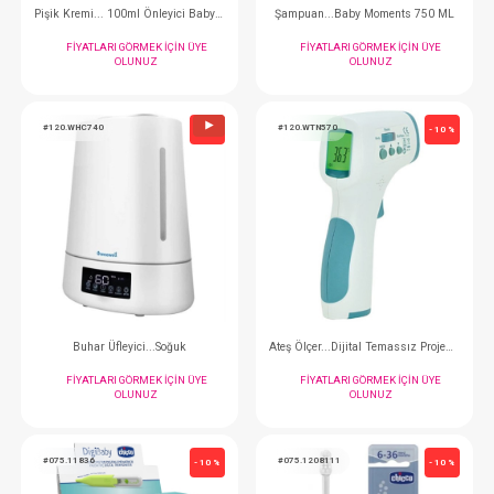
Sırt Desteği...Bebek Bnyo Yıkama Desteği Relax
FIYATLARI GÖRMEK IÇIN ÜYE
FIYATLARI GÖRMEK
OLUNUZ
OLUNUZ
#190.7051
#075.14169
- 10 %
Lazımlık...Eğitici Çocuk Tuvaleti
Tarak... Konak Tar