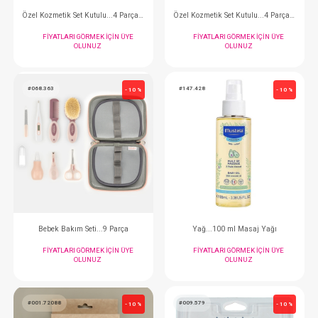
#120.WHC740
#120.WTN570
- 10 %
Buhar Üfleyici...Soğuk
FIYATLARI GÖRMEK IÇIN ÜYE
FIYATLARI GÖRMEK
OLUNUZ
OLUNUZ
#075.11836
#075.1208111
- 10 %