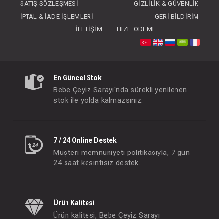
SATIŞ SÖZLEŞMESI
GIZLILIK & GÜVENLIK
İPTAL & İADE İŞLEMLERI
GERI BILDIRIM
İLETIŞIM
HIZLI ÖDEME
Özel Kozmetik Set Kutulu...4 Parça Mavi
En Güncel Stok
FIYATLARI GÖRMEK IÇIN ÜYE
FIYATLARI GÖRMEK
Bebe Çeyiz Sarayı'nda sürekli yenilenen
OLUNUZ
OLUNUZ
stok ile yolda kalmazsınız.
#068.363
#147.428
- 10 %
7 / 24 Online Destek
Müşteri memnuniyeti politikasıyla, 7 gün
24 saat kesintisiz destek.
Ürün Kalitesi
Ürün kalitesi, Bebe Çeyiz Sarayı