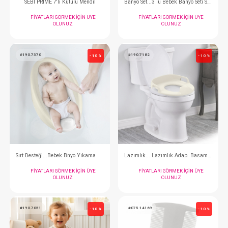
Yumuşatıcı...1,5 Lt Çamaşır
Çamaşır Deterjanı...Or
FIYATLARI GÖRMEK IÇIN ÜYE
FIYATLARI GÖRMEK
OLUNUZ
OLUNUZ
#001.2009
#190.7572
- 10 %