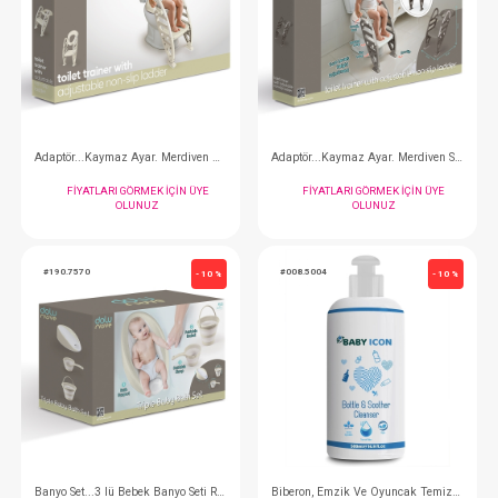
Lazımlık...İnfant Lazımlık Stone Gri
Lazımlık... İnfant R
FIYATLARI GÖRMEK IÇIN ÜYE
FIYATLARI GÖRMEK
OLUNUZ
OLUNUZ
#190.7241
#190.7243
- 10 %
Adaptör...Kaymaz Ayar. Merdiven Relax Bej
FIYATLARI GÖRMEK IÇIN ÜYE
FIYATLARI GÖRMEK