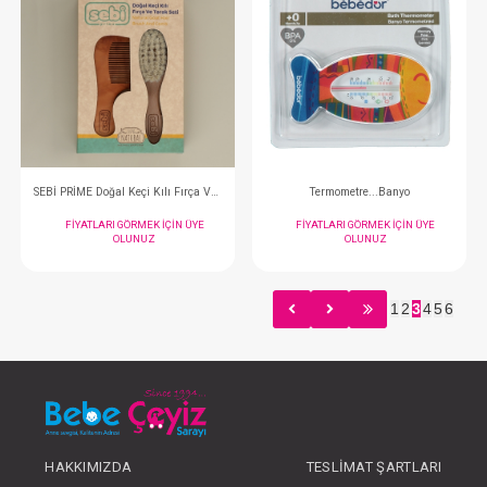
Termometre... Dijital Pediatrik Ter Dıgıbaby
Diş Fırçası...6-36 A
FIYATLARI GÖRMEK IÇIN ÜYE
FIYATLARI GÖRMEK
OLUNUZ
OLUNUZ
1
2
3
4
5
6
#075.10451
#075.10452
- 10 %
HAKKIMIZDA
TESLIMAT ŞARTLARI