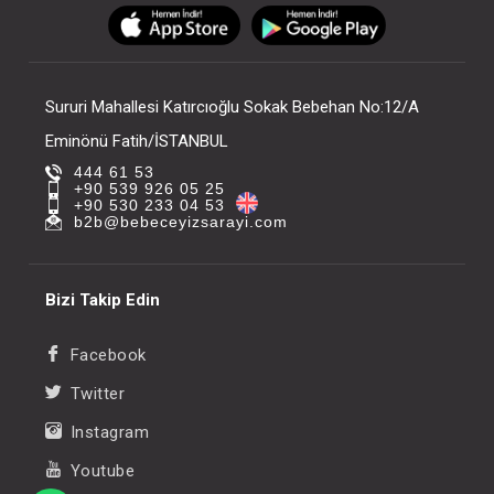
FIYATLARI GÖRMEK IÇIN ÜYE
FIYATLARI GÖRMEK
OLUNUZ
OLUNUZ
Sururi Mahallesi Katırcıoğlu Sokak Bebehan No:12/A
Eminönü Fatih/İSTANBUL
444 61 53
+90 539 926 05 25
+90 530 233 04 53
b2b@bebeceyizsarayi.com
Bizi Takip Edin
Facebook
Twitter
Instagram
Youtube