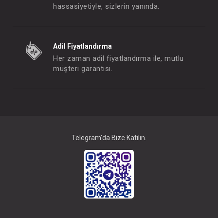
hassasiyetiyle, sizlerin yanında.
Bebek Bakım Seti...9 Parça
Yağ...100 ml Mas
Adil Fiyatlandırma
FIYATLARI GÖRMEK IÇIN ÜYE
FIYATLARI GÖRMEK
Her zaman adil fiyatlandırma ile, mutlu
OLUNUZ
OLUNUZ
müşteri garantisi.
#001.72088
#009.579
- 10 %
Telegram'da Bize Katılın.
SEBİ PRİME Doğal Keçi Kılı Fırça Ve Tarak Seti
Termometre...B