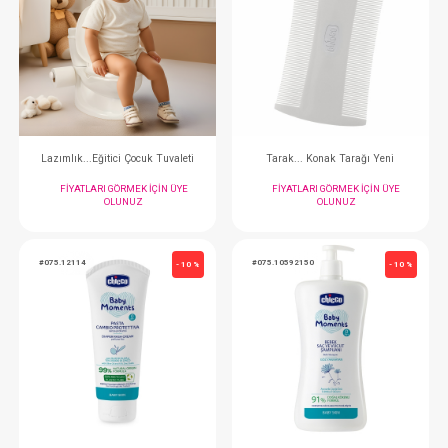
SEBİ PRİME 7'li Kutulu Mendil
FIYATLARI GÖRMEK IÇIN ÜYE
FIYATLARI GÖRMEK
OLUNUZ
OLUNUZ
#190.7370
#190.7182
- 10 %