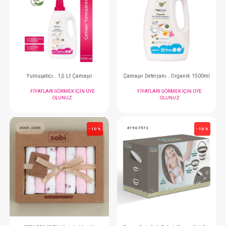
#008.5032
#008.5035
- 10 %
Hero Stick
Güneş Spreyi...Orga
FIYATLARI GÖRMEK IÇIN ÜYE
FIYATLARI GÖRMEK
OLUNUZ
OLUNUZ
#008.5026
#008.5025
- 10 %