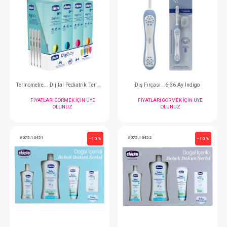
FIYATLARI GÖRMEK IÇIN ÜYE
FIYATLARI GÖRMEK
OLUNUZ
OLUNUZ
#075.12114
#075.10592150
- 10 %
Pişik Kremi... 100ml Önleyici Baby Moment
Şampuan...Baby Mome
FIYATLARI GÖRMEK IÇIN ÜYE
FIYATLARI GÖRMEK
OLUNUZ
OLUNUZ