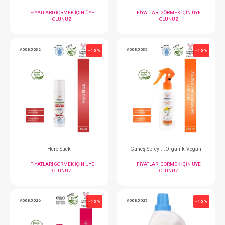
OLUNUZ
OLUNUZ
#190.7570
#008.5004
- 10 %
Banyo Set...3 lü Bebek Banyo Seti Relax Bej
FIYATLARI GÖRMEK IÇIN ÜYE
FIYATLARI GÖRMEK
OLUNUZ
OLUNUZ