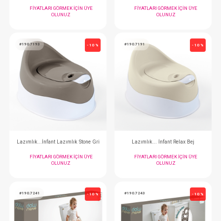
Lazımlık... Lazımlık Adap. Basamak Stone Gri
FIYATLARI GÖRMEK IÇIN ÜYE
FIYATLARI GÖRMEK
OLUNUZ
OLUNUZ
#190.7193
#190.7191
- 10 %