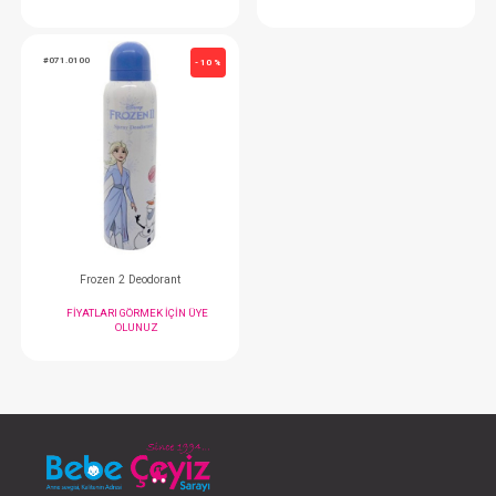
Frozen 2 Deodorant
Spıderman Deod
FIYATLARI GÖRMEK IÇIN ÜYE
FIYATLARI GÖRMEK
OLUNUZ
OLUNUZ
#071.0100
- 10 %
Frozen 2 Deodorant