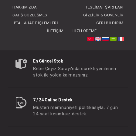
FIYATLARI GÖRMEK IÇIN ÜYE
HAKKIMIZDA
TESLIMAT ŞARTLARI
OLUNUZ
SATIŞ SÖZLEŞMESI
GIZLILIK & GÜVENLIK
İPTAL & İADE İŞLEMLERI
GERI BILDIRIM
İLETIŞIM
HIZLI ÖDEME
En Güncel Stok
Bebe Çeyiz Sarayı'nda sürekli yenilenen
stok ile yolda kalmazsınız.
7 / 24 Online Destek
Müşteri memnuniyeti politikasıyla, 7 gün
24 saat kesintisiz destek.