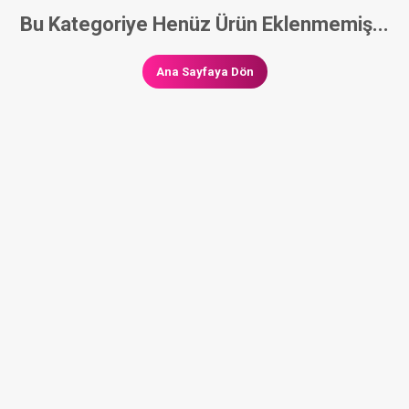
Bu Kategoriye Henüz Ürün Eklenmemiş...
Ana Sayfaya Dön
ARTLARI
SATIŞ SÖZLEŞMESI
GIZLILIK & GÜVENLIK
İPTAL & 