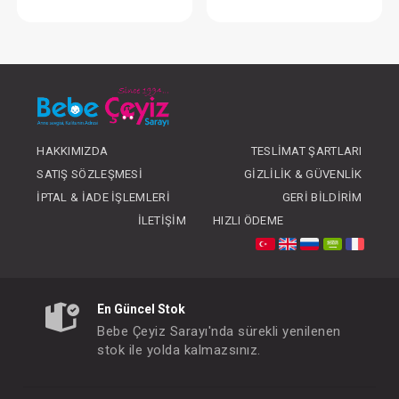
SEBİ PRİME Doğal Keçi Kılı Fırça Ve Tarak Seti
SEBİ PRİME 7'li Kutu
FIYATLARI GÖRMEK IÇIN ÜYE
FIYATLARI GÖRMEK
OLUNUZ
OLUNUZ
HAKKIMIZDA
TESLIMAT ŞARTLARI
SATIŞ SÖZLEŞMESI
GIZLILIK & GÜVENLIK
İPTAL & İADE İŞLEMLERI
GERI BILDIRIM
İLETIŞIM
HIZLI ÖDEME
En Güncel Stok
Bebe Çeyiz Sarayı'nda sürekli yenilenen
stok ile yolda kalmazsınız.