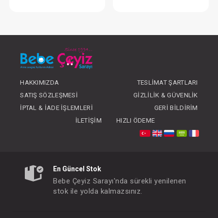
Ateş Ölçer... Pulsamed Dijital
Ateş Ölçer... Pulsame
FIYATLARI GÖRMEK IÇIN ÜYE
FIYATLARI GÖRMEK
OLUNUZ
OLUNUZ
HAKKIMIZDA
TESLIMAT ŞARTLARI
SATIŞ SÖZLEŞMESI
GIZLILIK & GÜVENLIK
İPTAL & İADE İŞLEMLERI
GERI BILDIRIM
İLETIŞIM
HIZLI ÖDEME
En Güncel Stok
Bebe Çeyiz Sarayı'nda sürekli yenilenen
stok ile yolda kalmazsınız.