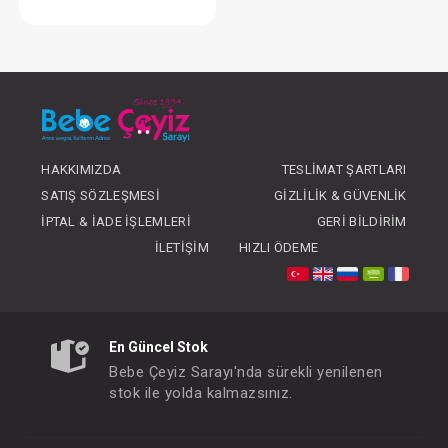
Sudocrem Bebek Bakım Kremi 60 gr
FIYATLARI GÖRMEK IÇIN ÜYE
OLUNUZ
HAKKIMIZDA
TESLIMAT ŞARTLARI
SATIŞ SÖZLEŞMESI
GIZLILIK & GÜVENLIK
İPTAL & İADE İŞLEMLERI
GERI BILDIRIM
İLETIŞIM
HIZLI ÖDEME
En Güncel Stok
Bebe Çeyiz Sarayı'nda sürekli yenilenen
stok ile yolda kalmazsınız.