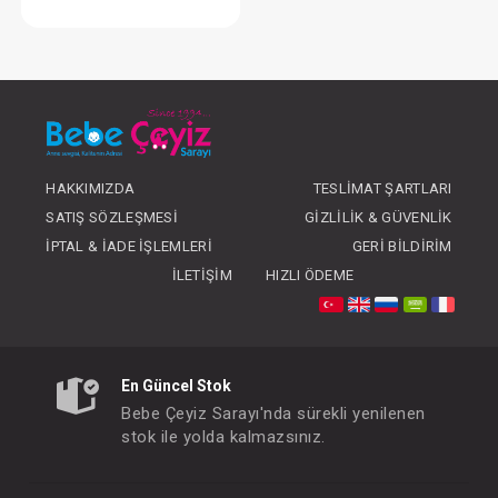
Sudocrem Bebek Bakım Kremi 125 gr
FIYATLARI GÖRMEK IÇIN ÜYE
OLUNUZ
HAKKIMIZDA
TESLIMAT ŞARTLARI
SATIŞ SÖZLEŞMESI
GIZLILIK & GÜVENLIK
İPTAL & İADE İŞLEMLERI
GERI BILDIRIM
İLETIŞIM
HIZLI ÖDEME
En Güncel Stok
Bebe Çeyiz Sarayı'nda sürekli yenilenen
stok ile yolda kalmazsınız.