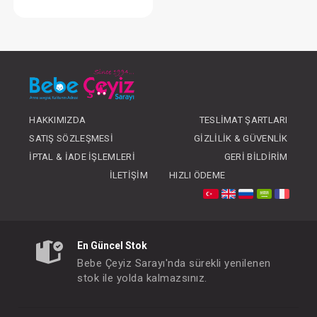
Sudocrem Bebek Bakım Kremi 125 gr
FIYATLARI GÖRMEK IÇIN ÜYE
OLUNUZ
HAKKIMIZDA
TESLIMAT ŞARTLARI
SATIŞ SÖZLEŞMESI
GIZLILIK & GÜVENLIK
İPTAL & İADE İŞLEMLERI
GERI BILDIRIM
İLETIŞIM
HIZLI ÖDEME
En Güncel Stok
Bebe Çeyiz Sarayı'nda sürekli yenilenen
stok ile yolda kalmazsınız.