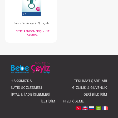
OLUNUZ
OLUNUZ
#035.684
- 10 %
HAKKIMIZDA
TESLIMAT ŞARTLARI
SATIŞ SÖZLEŞMESI
GIZLILIK & GÜVENLIK
Burun Temizleyici...Şırıngalı
İPTAL & İADE İŞLEMLERI
GERI BILDIRIM
FIYATLARI GÖRMEK IÇIN ÜYE
İLETIŞIM
HIZLI ÖDEME
OLUNUZ