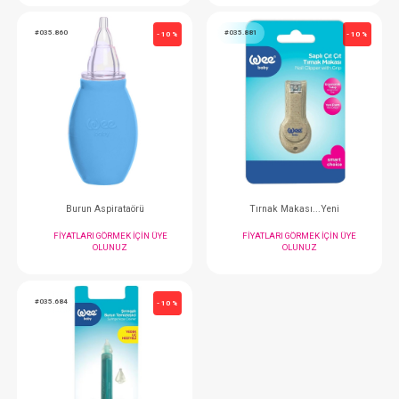
Wee Baby Fırça Tarak Seti... Askılı
Wee Tırnak Ma
FIYATLARI GÖRMEK IÇIN ÜYE
FIYATLARI GÖRMEK
OLUNUZ
OLUNUZ
#035.860
#035.881
- 10 %
Burun Aspirataörü
Tırnak Makası..
FIYATLARI GÖRMEK IÇIN ÜYE
FIYATLARI GÖRMEK