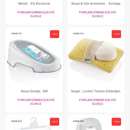
Tarak Fırça Set...Doğal Kıl
Bebek Bakım Seti..
FIYATLARI GÖRMEK IÇIN ÜYE
FIYATLARI GÖRMEK
OLUNUZ
OLUNUZ
#068.520
#068.863
- 10 %
Tırnak Makası...Kılıflı
Lazımlık...Klo