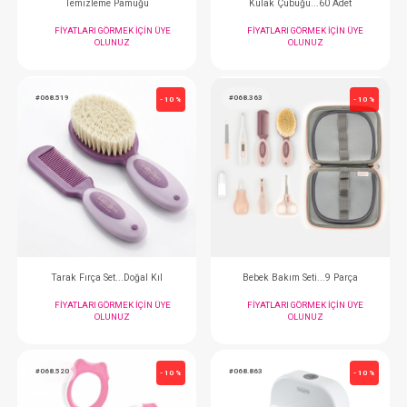
Tarak...Konak
Bakım Seti... 
FIYATLARI GÖRMEK IÇIN ÜYE
FIYATLARI GÖRMEK
OLUNUZ
OLUNUZ
#068.461
#068.421
- 10 %