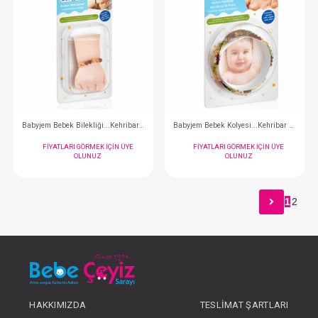
Ağız Bezi...10 Lu Penye
Lazımlık....Af
FIYATLARI GÖRMEK IÇIN ÜYE
FIYATLARI GÖRMEK
OLUNUZ
OLUNUZ
1
2
#068.468
#068.327
- 10 %
HAKKIMIZDA
TESLIMAT ŞARTLARI