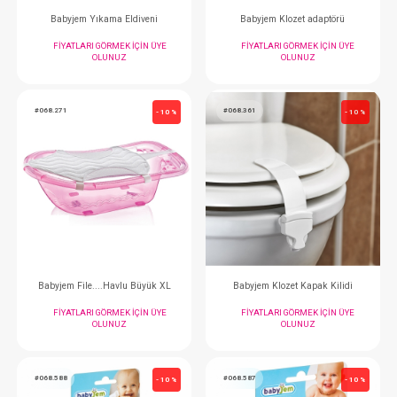
#068.701
#068.752
- 10 %
Banyo Desteği...Soft
Sünger...Lastikli Yıkam
FIYATLARI GÖRMEK IÇIN ÜYE
FIYATLARI GÖRMEK
OLUNUZ
OLUNUZ
#068.433
#068.004
- 10 %