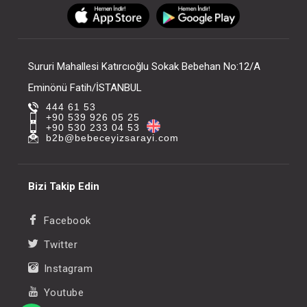
FIYATLARI GÖRMEK IÇIN ÜYE
FIYATLARI GÖRMEK
OLUNUZ
OLUNUZ
Sururi Mahallesi Katırcıoğlu Sokak Bebehan No:12/A
Eminönü Fatih/İSTANBUL
444 61 53
+90 539 926 05 25
+90 530 233 04 53
b2b@bebeceyizsarayi.com
Bizi Takip Edin
Facebook
Twitter
Instagram
Youtube