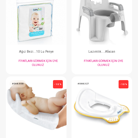
FIYATLARI GÖRMEK IÇIN ÜYE
FIYATLARI GÖRMEK
OLUNUZ
OLUNUZ
#068.802
#068.381
- 10 %
Mendil...4'lü Bürümcük
Banyo & Oda termometr
FIYATLARI GÖRMEK IÇIN ÜYE
FIYATLARI GÖRMEK
OLUNUZ
OLUNUZ