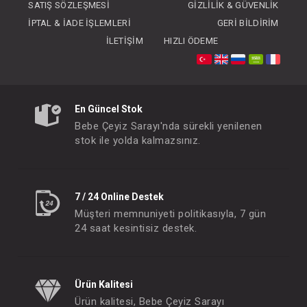
SATIŞ SÖZLEŞMESI
GIZLILIK & GÜVENLIK
İPTAL & İADE İŞLEMLERI
GERI BILDIRIM
İLETIŞIM
HIZLI ÖDEME
Babyjem Yıkama Eldiveni
Babyjem Klozet a
En Güncel Stok
FIYATLARI GÖRMEK IÇIN ÜYE
FIYATLARI GÖRMEK
Bebe Çeyiz Sarayı'nda sürekli yenilenen
OLUNUZ
OLUNUZ
stok ile yolda kalmazsınız.
#068.271
#068.361
- 10 %
7 / 24 Online Destek
Müşteri memnuniyeti politikasıyla, 7 gün
24 saat kesintisiz destek.
Ürün Kalitesi
Ürün kalitesi, Bebe Çeyiz Sarayı