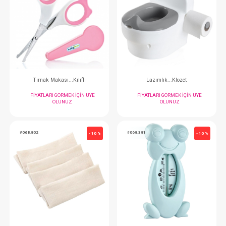
Temizleme Pamuğu
Kulak Çubuğu...6
FIYATLARI GÖRMEK IÇIN ÜYE
FIYATLARI GÖRMEK
OLUNUZ
OLUNUZ
#068.519
#068.363
- 10 %