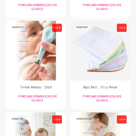
Banyo Desteği... Soft
Banyo Siperi Y
FIYATLARI GÖRMEK IÇIN ÜYE
FIYATLARI GÖRMEK
OLUNUZ
OLUNUZ
#068.576
#068.025
- 10 %