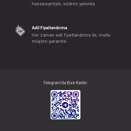
hassasiyetiyle, sizlerin yanında.
Babyjem File....Havlu Büyük XL
Babyjem Klozet Kapa
Adil Fiyatlandırma
FIYATLARI GÖRMEK IÇIN ÜYE
FIYATLARI GÖRMEK
Her zaman adil fiyatlandırma ile, mutlu
OLUNUZ
OLUNUZ
müşteri garantisi.
#068.588
#068.587
- 10 %
Telegram'da Bize Katılın.
Babyjem Bebek Bilekliği...Kehribar Gökkuşağı