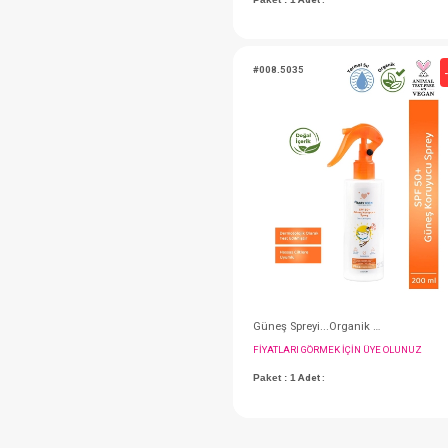
Pişik Kremi...75ml
FIYATLARI GÖRMEK IÇ
Paket : 1
Adet :
#008.5035