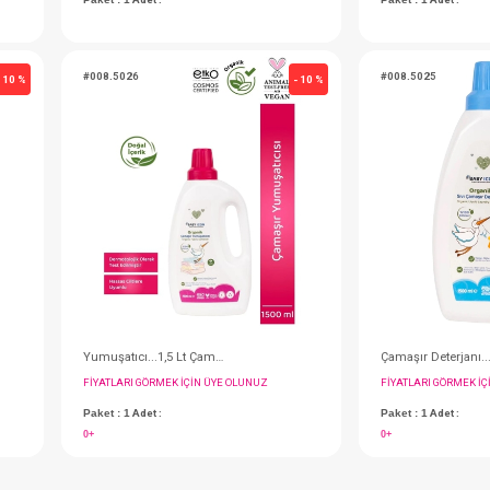
Losyon...Nemlendirici Yüz Ve Vücut 250ml
IN ÜYE OLUNUZ
FIYATLARI GÖRMEK IÇIN ÜYE OLUNUZ
Paket : 1
Adet :
#008.5026
- 10 %