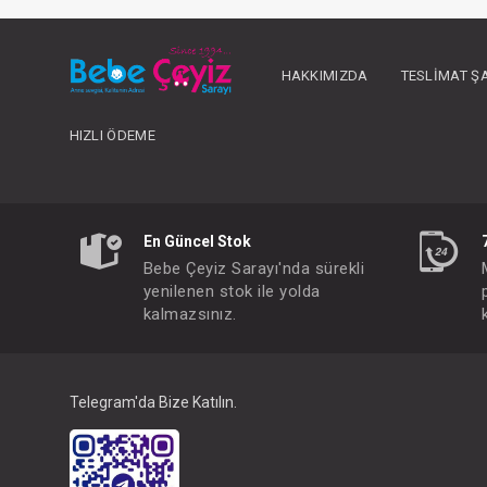
HAKKIMIZDA
TESLIMAT Ş
HIZLI ÖDEME
En Güncel Stok
Bebe Çeyiz Sarayı'nda sürekli
yenilenen stok ile yolda
kalmazsınız.
FIYATLARI GÖRMEK IÇ
Paket : 1
Adet :
Telegram'da Bize Katılın.