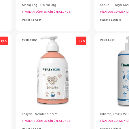
Şampuan...Saç Ve Vücut 400ml Çilek
Masaj Yağ...150 ml Organik Vegan
IN ÜYE OLUNUZ
FIYATLARI GÖRMEK IÇIN ÜYE OLUNUZ
Paket : 1
Adet :
#008.5002
- 10 %