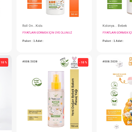
l
Roll On...Kids
IN ÜYE OLUNUZ
FIYATLARI GÖRMEK IÇIN ÜYE OLUNUZ
Paket : 1
Adet :
#008.5038
- 10 %