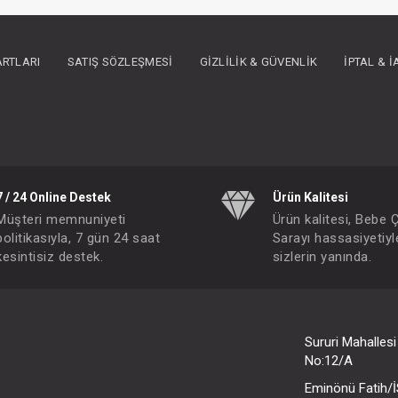
ARTLARI
SATIŞ SÖZLEŞMESI
GIZLILIK & GÜVENLIK
İPTAL & 
7 / 24 Online Destek
Ürün Kalitesi
Müşteri memnuniyeti
Ürün kalitesi, Bebe 
politikasıyla, 7 gün 24 saat
Sarayı hassasiyetiyl
kesintisiz destek.
sizlerin yanında.
Güneş Spreyi...Organik Vegan
Yumuşatıcı...1,5 Lt Çamaşır
IN ÜYE OLUNUZ
FIYATLARI GÖRMEK IÇIN ÜYE OLUNUZ
Paket : 1
Adet :
Sururi Mahalles
0+
No:12/A
Eminönü Fatih