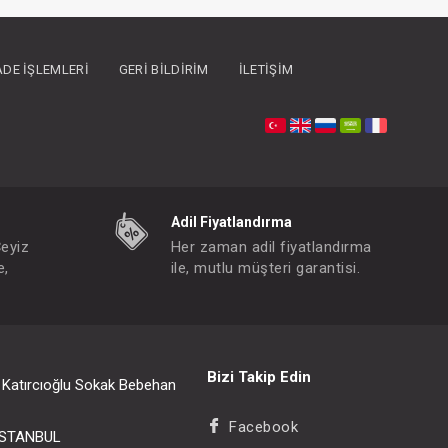
İADE İŞLEMLERI
GERI BILDIRIM
İLETIŞIM
Adil Fiyatlandırma
Çeyiz
Her zaman adil fiyatlandırma
e,
ile, mutlu müşteri garantisi.
Çamaşır Deterjanı...Organik 1500ml
FIYATLARI GÖRMEK IÇIN ÜYE OLUNUZ
Paket : 1
Adet :
Bizi Takip Edin
i Katırcıoğlu Sokak Bebehan
0+
Facebook
/İSTANBUL