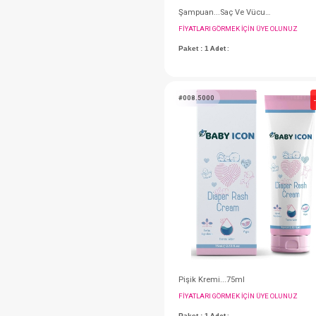
FIYATLARI GÖRMEK IÇ
Paket : 1
Adet :
#008.5000