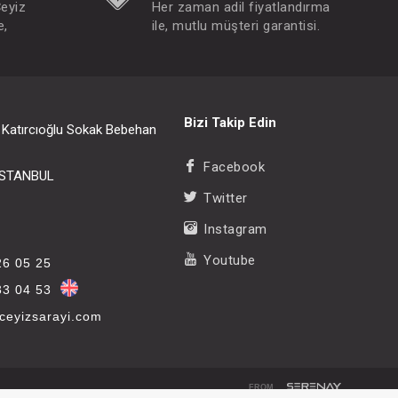
Çeyiz
Her zaman adil fiyatlandırma
e,
ile, mutlu müşteri garantisi.
Bizi Takip Edin
i Katırcıoğlu Sokak Bebehan
Facebook
/İSTANBUL
Twitter
Instagram
Youtube
26 05 25
33 04 53
eyizsarayi.com
FROM