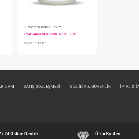
Sudocrem Bebek Bakım Kremi 125 gr
Sudocrem Bebek Bakım Kremi 60 gr
IN ÜYE OLUNUZ
FIYATLARI GÖRMEK IÇIN ÜYE OLUNUZ
ARTLARI
SATIŞ SÖZLEŞMESI
GIZLILIK & GÜVENLIK
İPTAL & 
Paket : 1
Adet :
7 / 24 Online Destek
Ürün Kalitesi