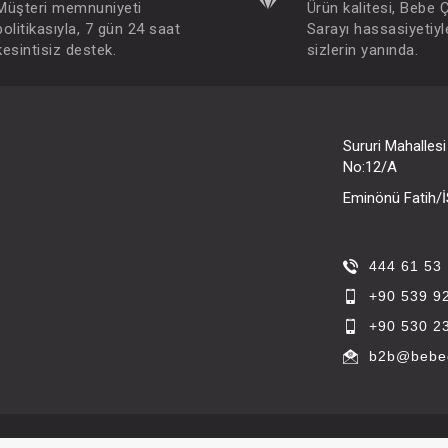
Müşteri memnuniyeti
Ürün kalitesi, Bebe 
politikasıyla, 7 gün 24 saat
Sarayı hassasiyetiyl
kesintisiz destek.
sizlerin yanında.
Sururi Mahalles
No:12/A
Eminönü Fatih
444 61 53
+90 539 9
+90 530 2
b2b@bebec