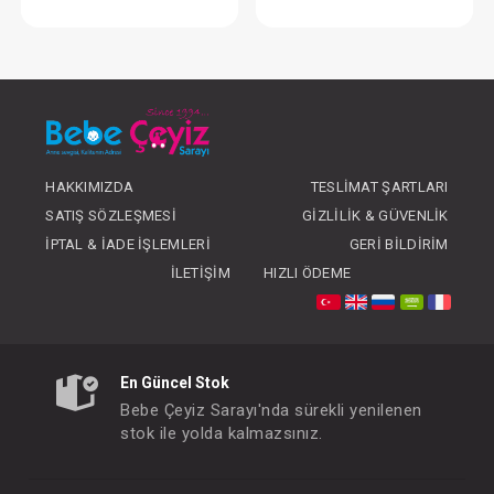
Sudocrem Bebek Bakım Kremi 60 gr
FIYATLARI GÖRMEK IÇIN ÜYE
FIYATLARI GÖRMEK
OLUNUZ
OLUNUZ
HAKKIMIZDA
TESLIMAT ŞARTLARI
SATIŞ SÖZLEŞMESI
GIZLILIK & GÜVENLIK
İPTAL & İADE İŞLEMLERI
GERI BILDIRIM
İLETIŞIM
HIZLI ÖDEME
En Güncel Stok
Bebe Çeyiz Sarayı'nda sürekli yenilenen
stok ile yolda kalmazsınız.