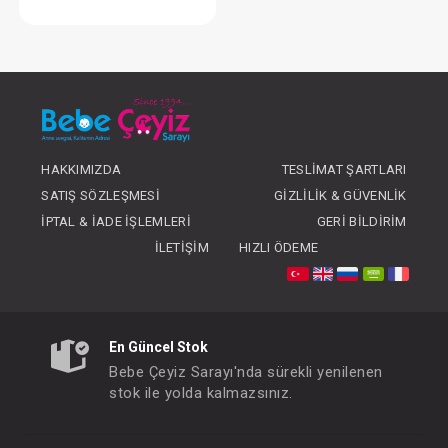
Weewell Higro-Termometre
FIYATLARI GÖRMEK IÇIN ÜYE
OLUNUZ
HAKKIMIZDA
TESLIMAT ŞARTLARI
SATIŞ SÖZLEŞMESI
GIZLILIK & GÜVENLIK
İPTAL & İADE İŞLEMLERI
GERI BILDIRIM
İLETIŞIM
HIZLI ÖDEME
En Güncel Stok
Bebe Çeyiz Sarayı'nda sürekli yenilenen
stok ile yolda kalmazsınız.