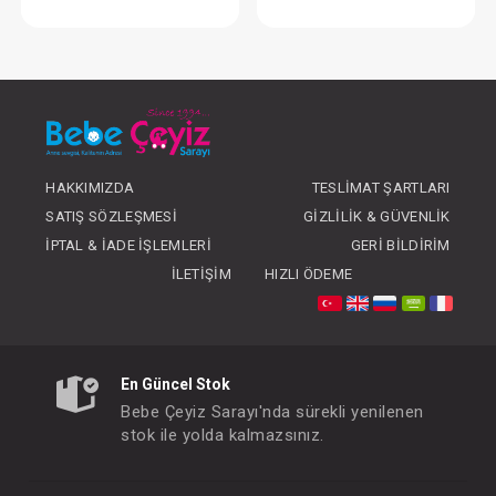
Mendil...10'Lu Penye
Sebi Ağız Mendil...6 L
FIYATLARI GÖRMEK IÇIN ÜYE
FIYATLARI GÖRMEK
OLUNUZ
OLUNUZ
HAKKIMIZDA
TESLIMAT ŞARTLARI
SATIŞ SÖZLEŞMESI
GIZLILIK & GÜVENLIK
İPTAL & İADE İŞLEMLERI
GERI BILDIRIM
İLETIŞIM
HIZLI ÖDEME
En Güncel Stok
Bebe Çeyiz Sarayı'nda sürekli yenilenen
stok ile yolda kalmazsınız.