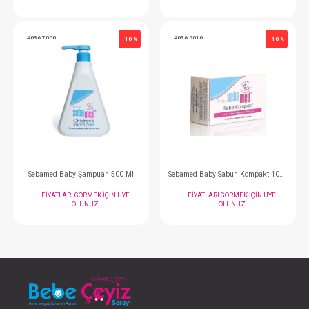
Sebamed Güneş Kremi 50 Faktör 75 ml
FIYATLARI GÖRMEK IÇIN ÜYE
FIYATLARI GÖRMEK
OLUNUZ
OLUNUZ
#036.7000
#036.6010
- 10 %
Sebamed Baby Şampuan 500 Ml