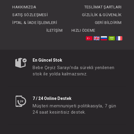
FIYATLARI GÖRMEK IÇIN ÜYE
FIYATLARI GÖRMEK
HAKKIMIZDA
TESLIMAT ŞARTLARI
OLUNUZ
OLUNUZ
SATIŞ SÖZLEŞMESI
GIZLILIK & GÜVENLIK
İPTAL & İADE İŞLEMLERI
GERI BILDIRIM
İLETIŞIM
HIZLI ÖDEME
En Güncel Stok
Bebe Çeyiz Sarayı'nda sürekli yenilenen
stok ile yolda kalmazsınız.
7 / 24 Online Destek
Müşteri memnuniyeti politikasıyla, 7 gün
24 saat kesintisiz destek.