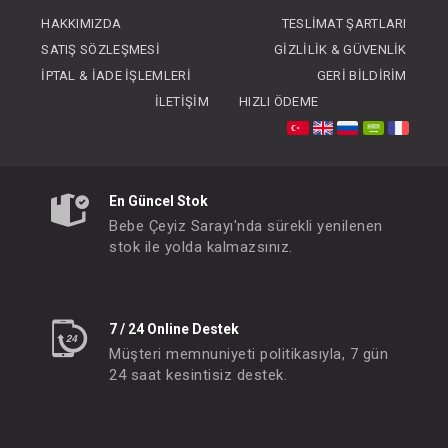
FIYATLARI GÖRMEK IÇIN ÜYE
FIYATLARI GÖRMEK
HAKKIMIZDA
TESLIMAT ŞARTLARI
OLUNUZ
OLUNUZ
SATIŞ SÖZLEŞMESI
GIZLILIK & GÜVENLIK
İPTAL & İADE İŞLEMLERI
GERI BILDIRIM
İLETIŞIM
HIZLI ÖDEME
En Güncel Stok
Bebe Çeyiz Sarayı'nda sürekli yenilenen
stok ile yolda kalmazsınız.
7 / 24 Online Destek
Müşteri memnuniyeti politikasıyla, 7 gün
24 saat kesintisiz destek.