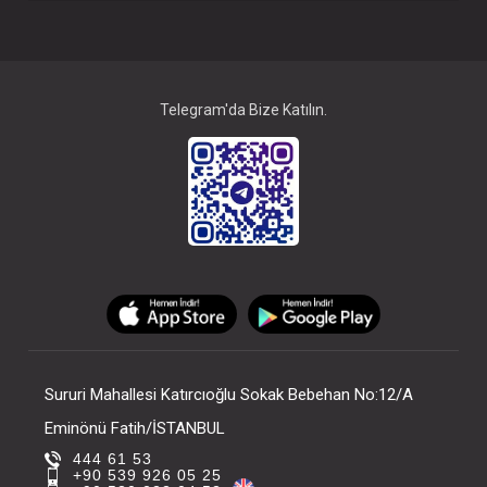
OLUNUZ
OLUNUZ
#092.9970
- 10 %
Telegram'da Bize Katılın.
Mamajoo Emzik Askısı - Mavi
Sururi Mahallesi Katırcıoğlu Sokak Bebehan No:12/A
FIYATLARI GÖRMEK IÇIN ÜYE
OLUNUZ
Eminönü Fatih/İSTANBUL
444 61 53
+90 539 926 05 25