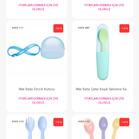
Wee Baby Biberon...Kulplu 270 cc
Wee Baby Biberon...Ku
FIYATLARI GÖRMEK IÇIN ÜYE
FIYATLARI GÖRMEK
OLUNUZ
OLUNUZ
#035.117
#035.887
- 10 %