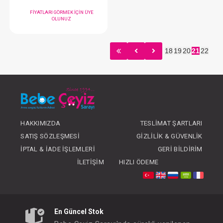
Sevi Bebe Bayan...Anne Emzirme Örtüsü
Sevi Bebe Emzirme Yas
18
19
20
21
22
FIYATLARI GÖRMEK IÇIN ÜYE
FIYATLARI GÖRMEK
OLUNUZ
OLUNUZ
#012.117
#001.2021
- 10 %
HAKKIMIZDA
TESLIMAT ŞARTLARI
SATIŞ SÖZLEŞMESI
GIZLILIK & GÜVENLIK
İPTAL & İADE İŞLEMLERI
GERI BILDIRIM
İLETIŞIM
HIZLI ÖDEME
En Güncel Stok