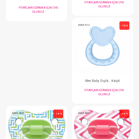
OLUNUZ
OLUNUZ
#035.122
#035.901
- 10 %
Wee Baby Emzik Askısı
Wee Baby Kaşık...2 Li Silikon
FIYATLARI GÖRMEK
OLUNUZ
FIYATLARI GÖRMEK IÇIN ÜYE
OLUNUZ
#035.912