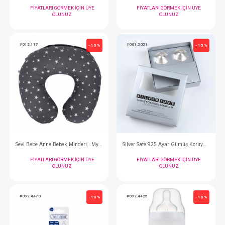
Babyjem Emzik Saklama Kabı...Şeffaf
FIYATLARI GÖRMEK IÇIN ÜYE
FIYATLARI GÖRMEK
OLUNUZ
OLUNUZ
#068.323
#012.6372
- 10 %