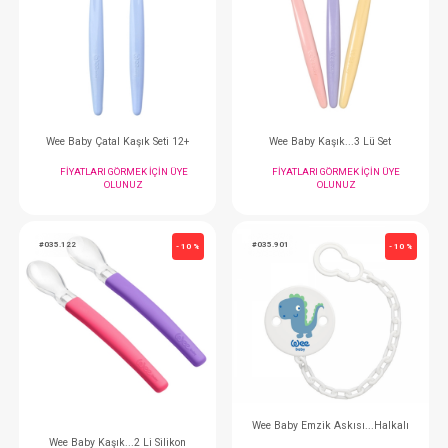
Wee Baby Emzik Kutusu
FIYATLARI GÖRMEK IÇIN ÜYE
FIYATLARI GÖRMEK
OLUNUZ
OLUNUZ
#035.134
#035.123
- 10 %
Wee Baby Çatal Kaşık Seti 12+
Wee Baby Kaşık...3
FIYATLARI GÖRMEK IÇIN ÜYE
FIYATLARI GÖRMEK