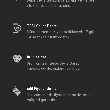
Bebe Çeyiz Sarayı'nda sürekli yenilenen
stok ile yolda kalmazsınız.
Sevi Bebe Anne Bebek Minderi...My Kitty
FIYATLARI GÖRMEK IÇIN ÜYE
FIYATLARI GÖRMEK
OLUNUZ
OLUNUZ
7 / 24 Online Destek
Müşteri memnuniyeti politikasıyla, 7 gün
24 saat kesintisiz destek.
#092.4470
#092.4425
- 10 %
Ürün Kalitesi
Ürün kalitesi, Bebe Çeyiz Sarayı
hassasiyetiyle, sizlerin yanında.
Adil Fiyatlandırma
Her zaman adil fiyatlandırma ile, mutlu
Mamajoo Cam Biberon Emziği No:3 12 Ay+ Saklama Kutusu
Mamajoo Cam Bibero
müşteri garantisi.
FIYATLARI GÖRMEK IÇIN ÜYE
FIYATLARI GÖRMEK