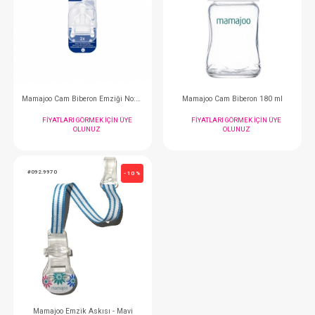
Babyjem Emzirme Önlüğü...Büyük Cepli
Sevi Bebe Emzirme Örtü
FIYATLARI GÖRMEK IÇIN ÜYE
FIYATLARI GÖRMEK
OLUNUZ
OLUNUZ
#012.6280
#012.076
- 10 %