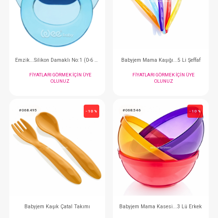
Emzik... Damaklı Desenli No:1 (0-6 mounth)
FIYATLARI GÖRMEK IÇIN ÜYE
FIYATLARI GÖRMEK
OLUNUZ
OLUNUZ
#035.834
#035.833
- 10 %