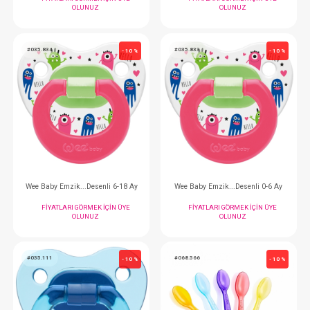
Emzik... Damaklı Desenli No:3 (18+ mounth)
FIYATLARI GÖRMEK IÇIN ÜYE
FIYATLARI GÖRMEK
OLUNUZ
OLUNUZ
#035.836
#035.835
- 10 %