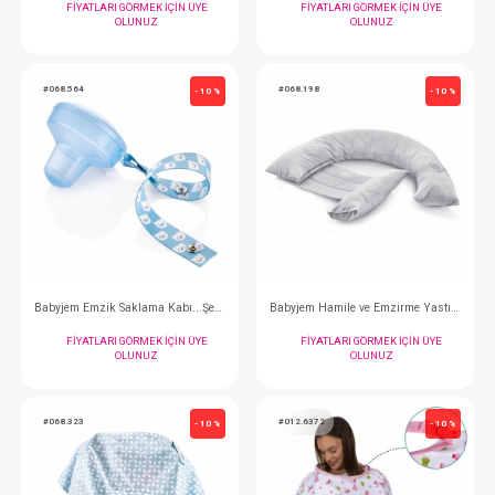
Wee Baby Emzik...Desenli 6-18 Ay
Wee Baby Emzik...Dese
FIYATLARI GÖRMEK IÇIN ÜYE
FIYATLARI GÖRMEK
OLUNUZ
OLUNUZ
#035.111
#068.566
- 10 %
Emzik...Silikon Damaklı No:1 (0-6 mounth)
Babyjem Mama Kaşığı...
FIYATLARI GÖRMEK IÇIN ÜYE
FIYATLARI GÖRMEK
OLUNUZ
OLUNUZ