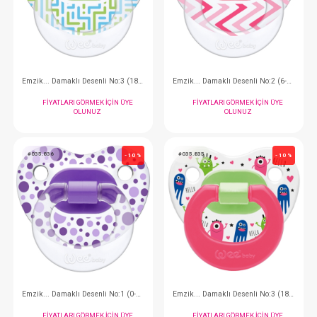
Wee Baby Dişlik..
FIYATLARI GÖRMEK
OLUNUZ
#035.838
#035.837
- 10 %