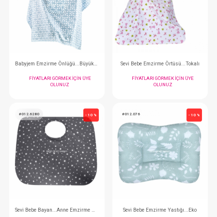
#068.495
#068.546
- 10 %
Babyjem Kaşık Çatal Takımı
Babyjem Mama Kasesi..
FIYATLARI GÖRMEK IÇIN ÜYE
FIYATLARI GÖRMEK
OLUNUZ
OLUNUZ
#068.564
#068.198
- 10 %